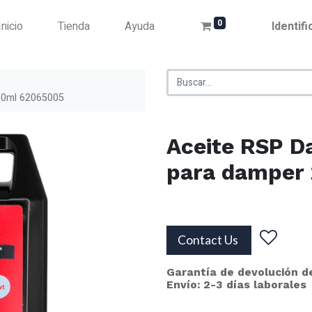
0
Inicio
Tienda
Ayuda
Identif
50ml 62065005
Aceite RSP 
para damper
Contact Us
Garantía de devolución d
Envío: 2-3 días laborales