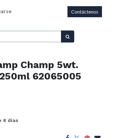
icarse
Contáctenos
Damp Champ 5wt.
 250ml 62065005
e 8 días