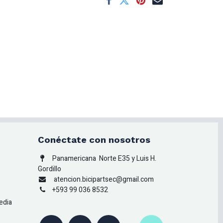
Conéctate con nosotros
Panamericana
Norte E35 y Luis H.
Gordillo
atencion.bicipartsec@gmail.com
+593 99 036 8532
edia