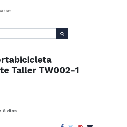
icarse
tabicicleta
ite Taller TW002-1
e 8 días