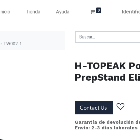
0
Inicio
Tienda
Ayuda
Identif
ler TW002-1
H-TOPEAK Por
PrepStand El
Contact Us
Garantía de devolución d
Envío: 2-3 días laborales