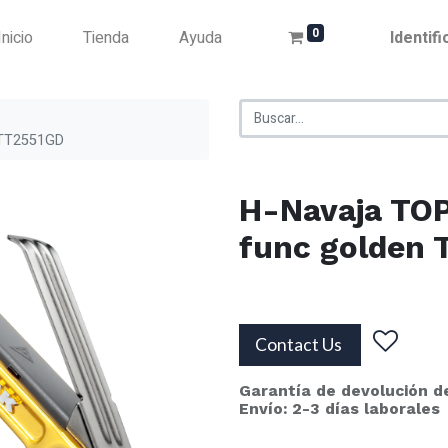
0
Inicio
Tienda
Ayuda
Identif
 TT2551GD
H-Navaja TO
func golden
Contact Us
Garantía de devolución d
Envío: 2-3 días laborales