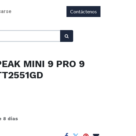
icarse
Contáctenos
PEAK MINI 9 PRO 9
 TT2551GD
e 8 días