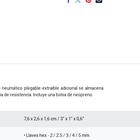
 neumático plegable extraíble adicional se almacena
ña de resistencia. Incluye una bolsa de neopreno.
7,6 x 2,6 x 1,6 cm / 3" x 1" x 0,6"
• Llaves hex - 2 / 2.5 / 3 / 4 / 5 mm.