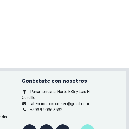
Conéctate con nosotros
Panamericana
Norte E35 y Luis H.
Gordillo
atencion.bicipartsec@gmail.com
+593 99 036 8532
edia