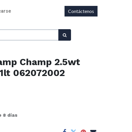
icarse
Contáctenos
Damp Champ 2.5wt
1lt 062072002
e 8 días