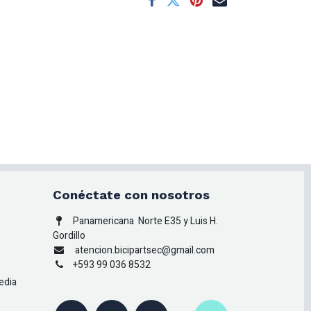
Conéctate con nosotros
Panamericana
Norte E35 y Luis H.
Gordillo
atencion.bicipartsec@gmail.com
+593 99 036 8532
edia