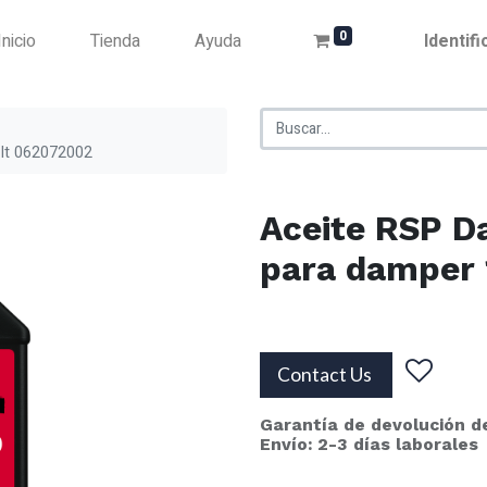
0
Inicio
Tienda
Ayuda
Identif
lt 062072002
Aceite RSP 
para damper 
Contact Us
Garantía de devolución d
Envío: 2-3 días laborales