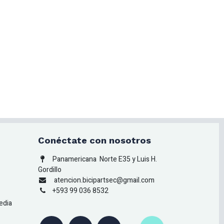
Conéctate con nosotros
Panamericana
Norte E35 y Luis H.
Gordillo
atencion.bicipartsec@gmail.com
+593 99 036 8532
edia