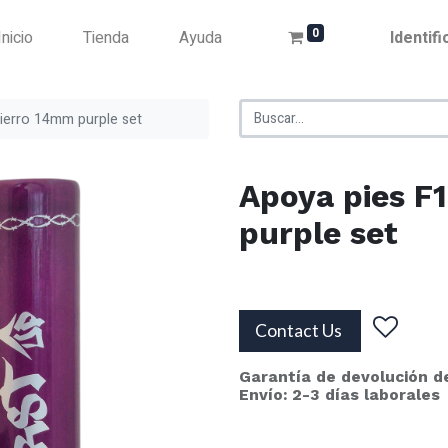
0
Inicio
Tienda
Ayuda
Identif
ierro 14mm purple set
Apoya pies F
purple set
Contact Us
Garantía de devolución d
Envío: 2-3 días laborales