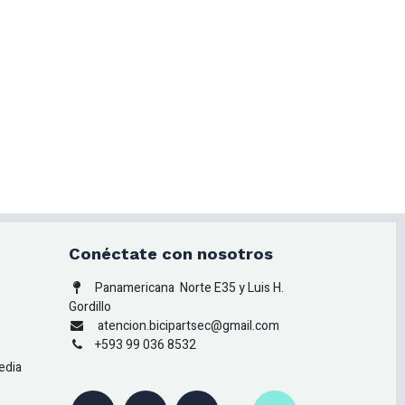
Conéctate con nosotros
Panamericana
Norte E35 y Luis H.
Gordillo
atencion.bicipartsec@gmail.com
+593 99 036 8532
edia