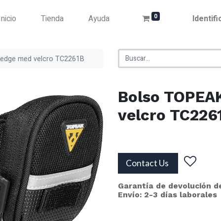
0
Inicio
Tienda
Ayuda
Identif
edge med velcro TC2261B
Bolso TOPEA
velcro TC226
Contact Us
Garantía de devolución d
Envío: 2-3 días laborales