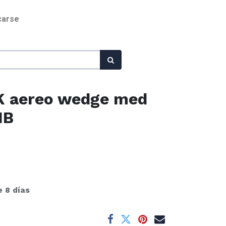
icarse
K aereo wedge med
1B
e 8 días