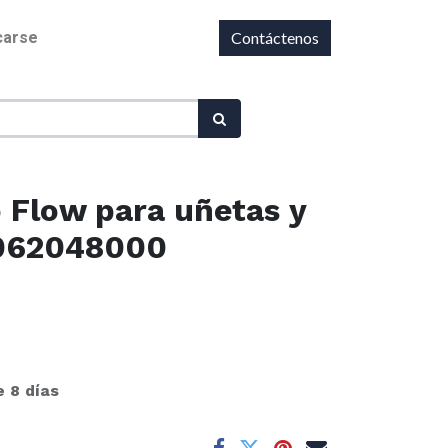
icarse
Contáctenos
 Flow para uñetas y
 062048000
e 8 días