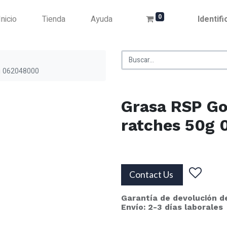
0
Inicio
Tienda
Ayuda
Identif
g 062048000
Grasa RSP Go
ratches 50g
Contact Us
Garantía de devolución d
Envío: 2-3 días laborales