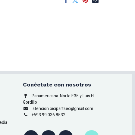
Conéctate con nosotros
Panamericana
Norte E35 y Luis H.
Gordillo
atencion.bicipartsec@gmail.com
+593 99 036 8532
edia