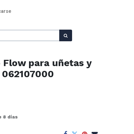
icarse
 Flow para uñetas y
g 062107000
e 8 días