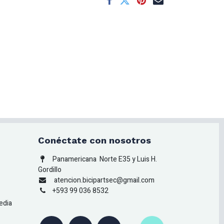
Conéctate con nosotros
Panamericana
Norte E35 y Luis H.
Gordillo
atencion.bicipartsec@gmail.com
+593 99 036 8532
edia