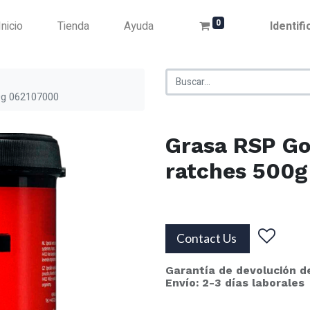
0
Inicio
Tienda
Ayuda
Identif
0g 062107000
Grasa RSP Go
ratches 500
Contact Us
Garantía de devolución d
Envío: 2-3 días laborales