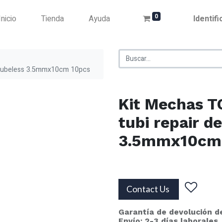
0
Inicio
Tienda
Ayuda
Identif
 tubeless 3.5mmx10cm 10pcs
Kit Mechas 
tubi repair d
3.5mmx10cm
Contact Us
Garantía de devolución d
Envío: 2-3 días laborales