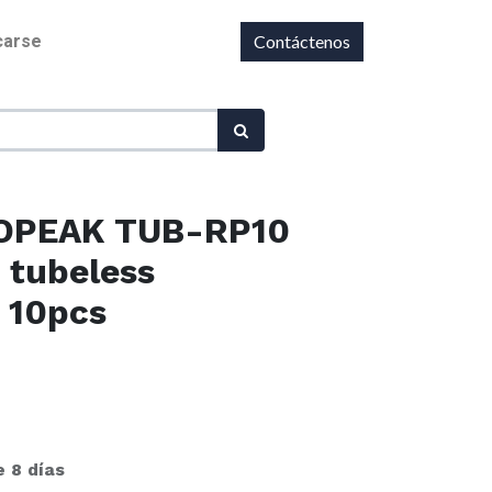
icarse
Contáctenos
TOPEAK TUB-RP10
e tubeless
 10pcs
e 8 días