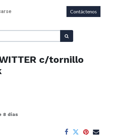
icarse
Contáctenos
WITTER c/tornillo
k
e 8 días