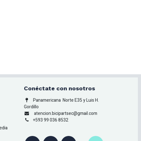
Conéctate con nosotros
Panamericana
Norte E35 y Luis H.
Gordillo
atencion.bicipartsec@gmail.com
+593 99 036 8532
edia