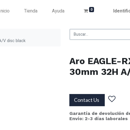
0
Inicio
Tienda
Ayuda
Identif
/V disc black
Aro EAGLE-R
30mm 32H A/V
Contact Us
Garantía de devolución d
Envío: 2-3 días laborales