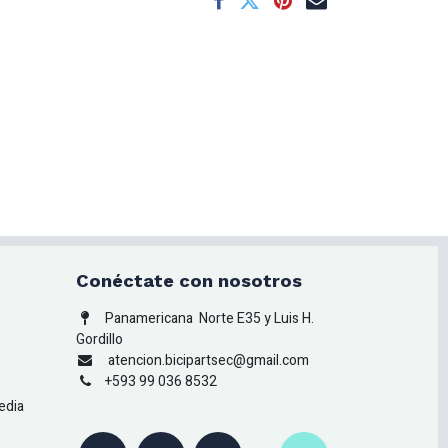
Conéctate con nosotros
Panamericana
Norte E35 y Luis H.
Gordillo
atencion.bicipartsec@gmail.com
+593 99 036 8532
edia