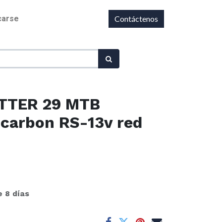
icarse
Contáctenos
ITTER 29 MTB
carbon RS-13v red
e 8 días