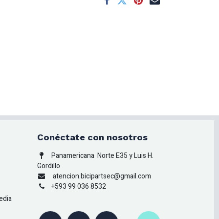
Conéctate con nosotros
Panamericana
Norte E35 y Luis H.
Gordillo
atencion.bicipartsec@gmail.com
+593 99 036 8532
edia