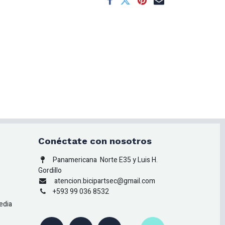
Conéctate con nosotros
Panamericana
Norte E35 y Luis H.
Gordillo
atencion.bicipartsec@gmail.com
+593 99 036 8532
edia