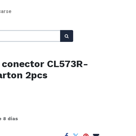
icarse
 conector CL573R-
arton 2pcs
e 8 días