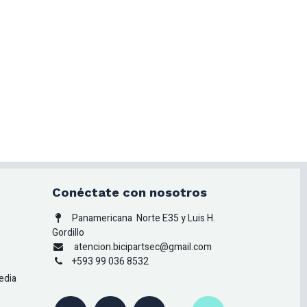
Conéctate con nosotros
Panamericana
Norte E35 y Luis H.
Gordillo
atencion.bicipartsec@gmail.com
+593 99 036 8532
edia