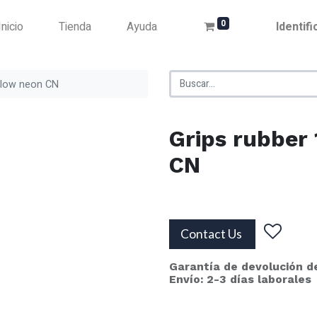
0
Inicio
Tienda
Ayuda
Identif
llow neon CN
Grips rubber
CN
Contact Us
Garantía de devolución d
Envío: 2-3 días laborales