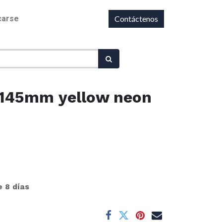
icarse
Contáctenos
 145mm yellow neon
e 8 días