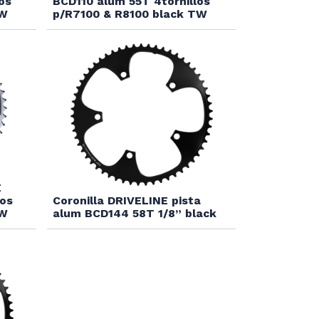
os
BCD110 alum 55T 4tornillos
TW
p/R7100 & R8100 black TW
E
los
Coronilla DRIVELINE pista
TW
alum BCD144 58T 1/8” black