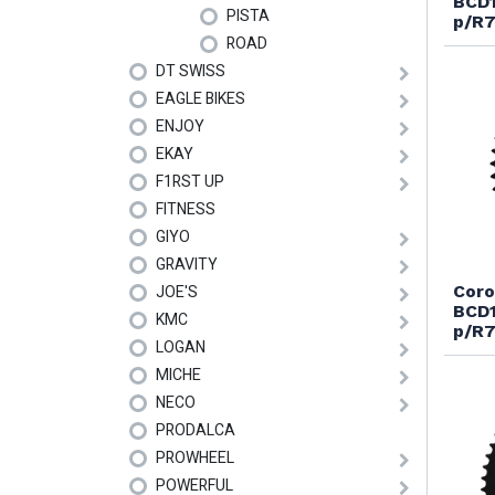
BCD1
PISTA
p/R7
ROAD
DT SWISS
EAGLE BIKES
ENJOY
EKAY
F1RST UP
FITNESS
GIYO
GRAVITY
JOE'S
Coro
BCD1
KMC
p/R7
LOGAN
MICHE
NECO
PRODALCA
PROWHEEL
POWERFUL