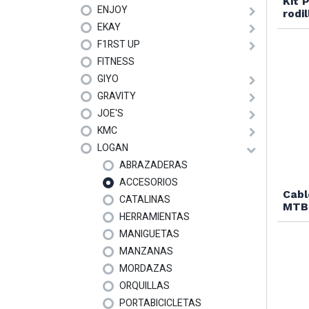
Kit 
ENJOY
rodi
EKAY
F1RST UP
FITNESS
GIYO
GRAVITY
JOE'S
KMC
LOGAN
ABRAZADERAS
ACCESORIOS
Cabl
CATALINAS
MTB 
HERRAMIENTAS
MANIGUETAS
MANZANAS
MORDAZAS
ORQUILLAS
PORTABICICLETAS