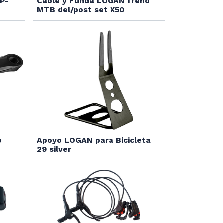
P-
Cable y Funda LOGAN freno
MTB del/post set X50
o
Apoyo LOGAN para Bicicleta
29 silver