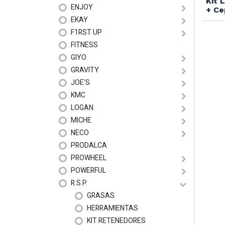
Kit 
ENJOY
+ Ce
EKAY
F1RST UP
FITNESS
GIYO
GRAVITY
JOE'S
KMC
LOGAN
MICHE
NECO
PRODALCA
PROWHEEL
POWERFUL
R.S.P.
GRASAS
HERRAMIENTAS
KIT RETENEDORES