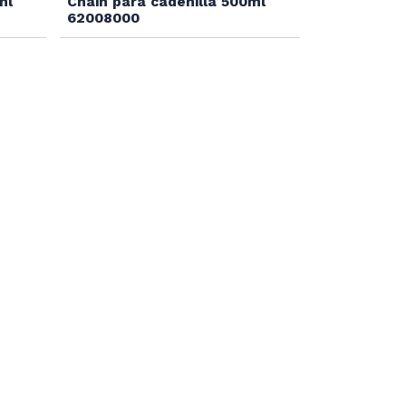
ml
Chain para cadenilla 500ml
62008000