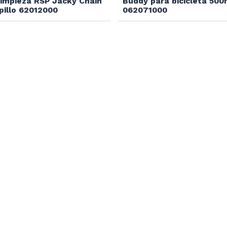
Limpieza RSP Jacky Chain
Buddy para bicicleta 500
pillo 62012000
062071000