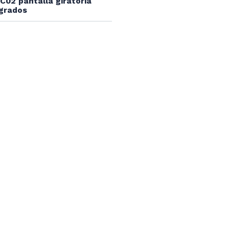
02 pantalla giratoria
grados