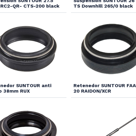
ension SUNTOUR 27.5
Suspension SUNTOUR 26
RC2-QR- CTS-200 black
TS Downhill 265/0 black
nedor SUNTOUR anti
Retenedor SUNTOUR FAA
vo 38mm RUX
20 RAIDON/XCR