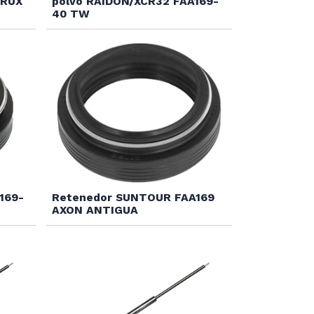
 RUX
polvo RAIDON/XCR32 FAA169-
40 TW
169-
Retenedor SUNTOUR FAA169
AXON ANTIGUA