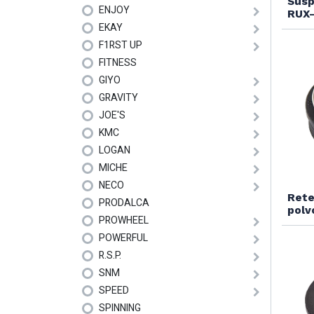
Susp
ENJOY
RUX-
EKAY
F1RST UP
FITNESS
GIYO
GRAVITY
JOE'S
KMC
LOGAN
MICHE
NECO
Rete
PRODALCA
pol
PROWHEEL
POWERFUL
R.S.P.
SNM
SPEED
SPINNING